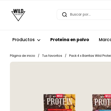
Ir al contenido
Productos
Proteína en polvo
Marc
Página de inicio
/
Tus favoritos
/
Pack 4 x Barritas Wild Prot